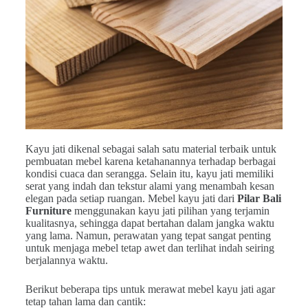
Kayu jati dikenal sebagai salah satu material terbaik untuk
pembuatan mebel karena ketahanannya terhadap berbagai
kondisi cuaca dan serangga. Selain itu, kayu jati memiliki
serat yang indah dan tekstur alami yang menambah kesan
elegan pada setiap ruangan. Mebel kayu jati dari
Pilar Bali
Furniture
menggunakan kayu jati pilihan yang terjamin
kualitasnya, sehingga dapat bertahan dalam jangka waktu
yang lama. Namun, perawatan yang tepat sangat penting
untuk menjaga mebel tetap awet dan terlihat indah seiring
berjalannya waktu.
Berikut beberapa tips untuk merawat mebel kayu jati agar
tetap tahan lama dan cantik: