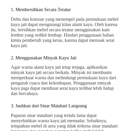
1. Membersihkan Secara Teratur
Debu dan kotoran yang menempel pada permukaan mebel
kayu jati dapat mengurangi kilau alami kayu. Oleh karena
itu, bersihkan mebel secara teratur menggunakan kain
lembut yang sedikit lembap. Hindari penggunaan bahan
kimia pembersih yang keras, karena dapat merusak serat
kayu jati.
2. Menggunakan Minyak Kayu Jati
Agar warna alami kayu jati tetap terjaga, aplikasikan
minyak kayu jati secara berkala. Minyak ini membantu
memperkuat warna dan melindungi permukaan kayu dari
pengaruh cuaca dan kelembapan. Penggunaan minyak
kayu juga dapat membuat serat kayu terlihat lebih hidup
dan bercahaya.
3. Jauhkan dari Sinar Matahari Langsung
Paparan sinar matahari yang terlalu lama dapat
menyebabkan warna kayu jati memudar. Sebaiknya,
tempatkan mebel di area yang tidak terkena sinar matahari