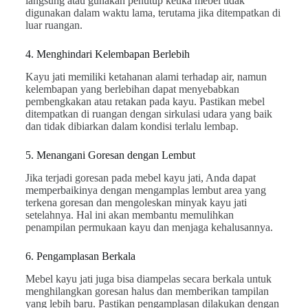
langsung atau gunakan penutup ketika mebel tidak
digunakan dalam waktu lama, terutama jika ditempatkan di
luar ruangan.
4. Menghindari Kelembapan Berlebih
Kayu jati memiliki ketahanan alami terhadap air, namun
kelembapan yang berlebihan dapat menyebabkan
pembengkakan atau retakan pada kayu. Pastikan mebel
ditempatkan di ruangan dengan sirkulasi udara yang baik
dan tidak dibiarkan dalam kondisi terlalu lembap.
5. Menangani Goresan dengan Lembut
Jika terjadi goresan pada mebel kayu jati, Anda dapat
memperbaikinya dengan mengamplas lembut area yang
terkena goresan dan mengoleskan minyak kayu jati
setelahnya. Hal ini akan membantu memulihkan
penampilan permukaan kayu dan menjaga kehalusannya.
6. Pengamplasan Berkala
Mebel kayu jati juga bisa diampelas secara berkala untuk
menghilangkan goresan halus dan memberikan tampilan
yang lebih baru. Pastikan pengamplasan dilakukan dengan